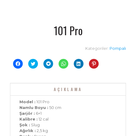
101 Pro
Kategoriler:
Pompalı
Facebook'ta
Twitter
Telegram'da
WhatsApp'ta
Linkedln
Pinterest'te
paylaşmak
üzerinde
paylaşmak
paylaşmak
üzerinden
paylaşmak
için
paylaşmak
için
için
paylaşmak
için
tıklayın
için
tıklayın
tıklayın
için
tıklayın
(Yeni
tıklayın
(Yeni
(Yeni
tıklayın
(Yeni
pencerede
(Yeni
pencerede
pencerede
(Yeni
pencerede
açılır)
pencerede
açılır)
açılır)
pencerede
açılır)
AÇIKLAMA
açılır)
açılır)
Model :
101 Pro
Namlu Boyu :
50 cm
Şarjör :
6+1
Kalibre :
12 cal
Şok :
Slug
Ağırlık :
2,5 kg