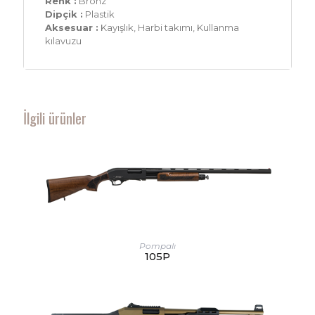
Renk :
Bronz
Dipçik :
Plastik
Aksesuar :
Kayışlık, Harbi takımı, Kullanma
kılavuzu
İlgili ürünler
Pompalı
105P