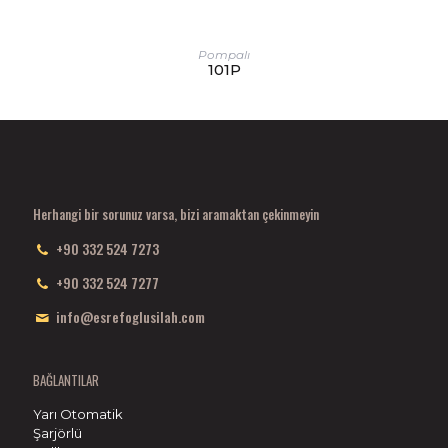
Pompalı
101P
Herhangi bir sorunuz varsa, bizi aramaktan çekinmeyin
+90 332 524 7273
+90 332 524 7277
info@esrefoglusilah.com
BAĞLANTILAR
Yarı Otomatik
Şarjörlü