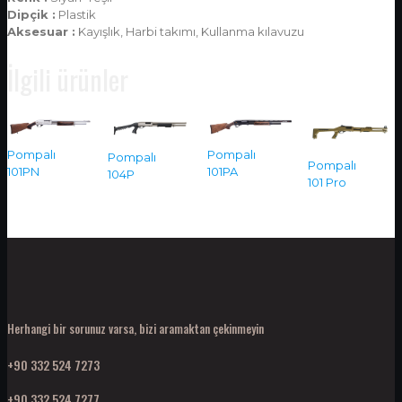
Dipçik :
Plastik
Aksesuar :
Kayışlık, Harbi takımı, Kullanma kılavuzu
İlgili ürünler
Pompalı
Pompalı
Pompalı
Pompalı
101PA
101PN
104P
101 Pro
Herhangi bir sorunuz varsa, bizi aramaktan çekinmeyin
+90 332 524 7273
+90 332 524 7277