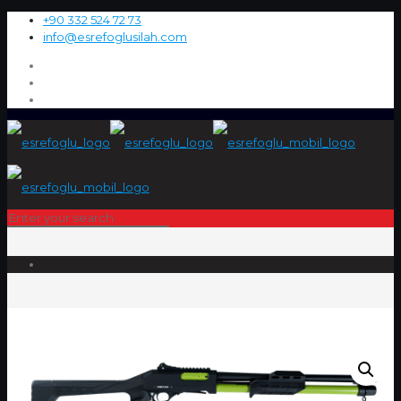
+90 332 524 72 73
info@esrefoglusilah.com