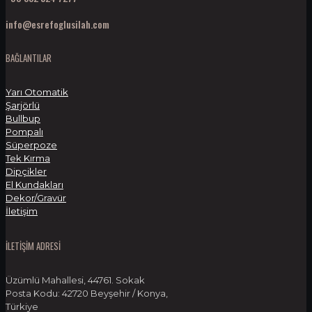
info@esrefoglusilah.com
BAĞLANTILAR
Yarı Otomatik
Şarjörlü
Bullbup
Pompalı
Süperpoze
Tek Kırma
Dipçikler
El Kundakları
Dekor/Gravür
İletişim
İLETİŞİM ADRESİ
Üzümlü Mahallesi, 44761. Sokak
Posta Kodu: 42720 Beyşehir / Konya,
Türkiye