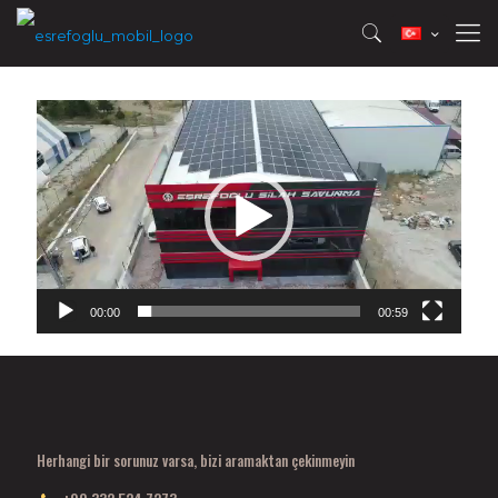
Video
oynatıcı
00:00
00:59
Herhangi bir sorunuz varsa, bizi aramaktan çekinmeyin