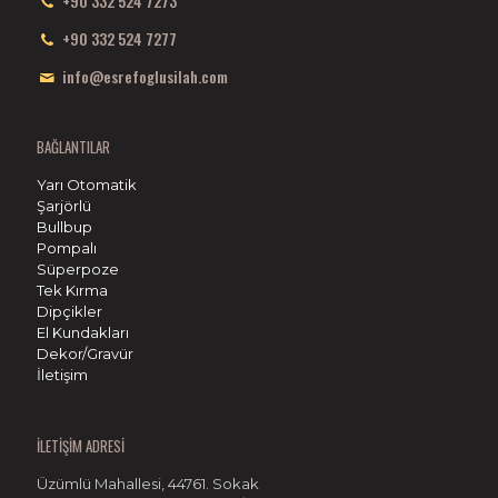
+90 332 524 7273
+90 332 524 7277
info@esrefoglusilah.com
BAĞLANTILAR
Yarı Otomatik
Şarjörlü
Bullbup
Pompalı
Süperpoze
Tek Kırma
Dipçikler
El Kundakları
Dekor/Gravür
İletişim
İLETİŞİM ADRESİ
Üzümlü Mahallesi, 44761. Sokak