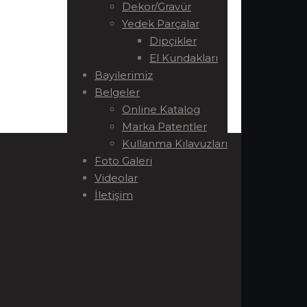
Dekor/Gravür
Yedek Parçalar
Dipçikler
El Kundakları
Bayilerimiz
Belgeler
Online Katalog
Marka Patentler
Kullanma Kılavuzları
Foto Galeri
Videolar
İletişim