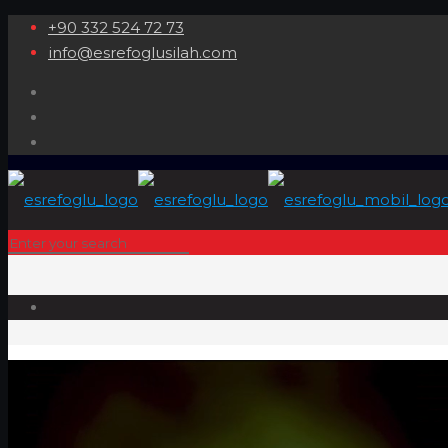
+90 332 524 72 73
info@esrefoglusilah.com