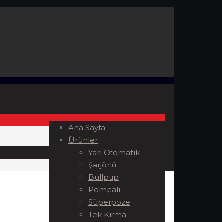
Ana Sayfa
Ürünler
Yarı Otomatik
Şarjörlü
Bullpup
Pompalı
Süperpoze
Tek Kırma