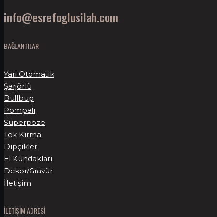
info@esrefoglusilah.com
BAĞLANTILAR
Yarı Otomatik
Şarjörlü
Bullbup
Pompalı
Süperpoze
Tek Kırma
Dipçikler
El Kundakları
Dekor/Gravür
İletişim
İLETİŞİM ADRESİ