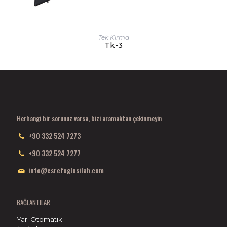
Tek Kırma
Tk-3
Herhangi bir sorunuz varsa, bizi aramaktan çekinmeyin
+90 332 524 7273
+90 332 524 7277
info@esrefoglusilah.com
BAĞLANTILAR
Yarı Otomatik