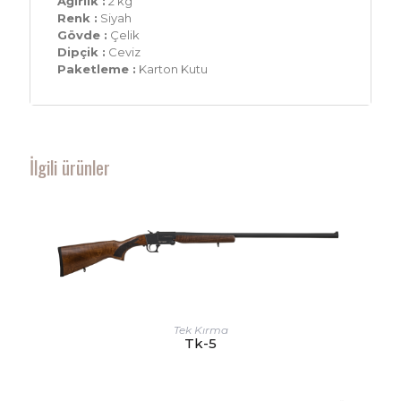
Ağırlık :
2 kg
Renk :
Siyah
Gövde :
Çelik
Dipçik :
Ceviz
Paketleme :
Karton Kutu
İlgili ürünler
Tek Kırma
Tk-5