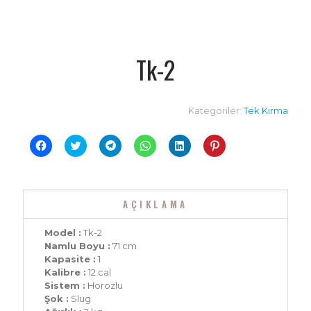
Tk-2
Kategoriler:
Tek Kırma
Facebook'ta
Twitter
Telegram'da
WhatsApp'ta
Linkedln
Pinterest'te
paylaşmak
üzerinde
paylaşmak
paylaşmak
üzerinden
paylaşmak
için
paylaşmak
için
için
paylaşmak
için
tıklayın
için
tıklayın
tıklayın
için
tıklayın
(Yeni
tıklayın
(Yeni
(Yeni
tıklayın
(Yeni
pencerede
(Yeni
pencerede
pencerede
(Yeni
pencerede
açılır)
pencerede
açılır)
açılır)
pencerede
açılır)
AÇIKLAMA
açılır)
açılır)
Model :
Tk-2
Namlu Boyu :
71 cm
Kapasite :
1
Kalibre :
12 cal
Sistem :
Horozlu
Şok :
Slug