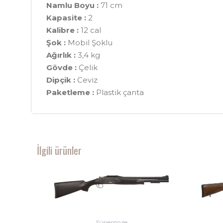
Namlu Boyu :
71 cm
Kapasite :
2
Kalibre :
12 cal
Şok :
Mobil Şoklu
Ağırlık :
3,4 kg
Gövde :
Çelik
Dipçik :
Ceviz
Paketleme :
Plastik çanta
İlgili ürünler
Süperpoze