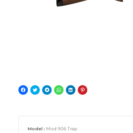
Facebook'ta
Twitter
Telegram'da
WhatsApp'ta
Linkedln
Pinterest'te
paylaşmak
üzerinde
paylaşmak
paylaşmak
üzerinden
paylaşmak
için
paylaşmak
için
için
paylaşmak
için
tıklayın
için
tıklayın
tıklayın
için
tıklayın
(Yeni
tıklayın
(Yeni
(Yeni
tıklayın
(Yeni
pencerede
(Yeni
pencerede
pencerede
(Yeni
pencerede
açılır)
pencerede
açılır)
açılır)
pencerede
açılır)
açılır)
açılır)
Model :
Mod 906 Trap