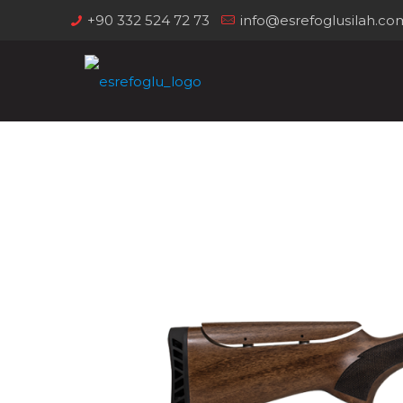
+90 332 524 72 73
info@esrefoglusilah.co