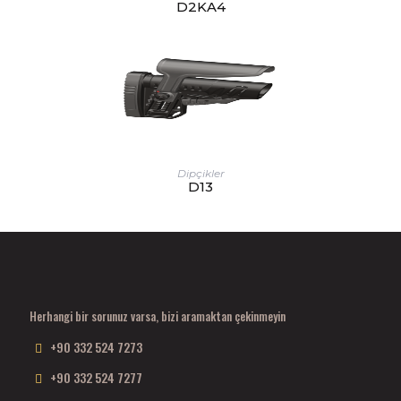
D2KA4
Dipçikler
D13
Herhangi bir sorunuz varsa, bizi aramaktan çekinmeyin
+90 332 524 7273
+90 332 524 7277