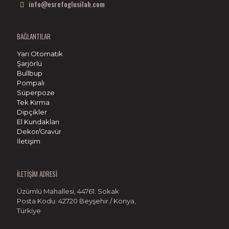
info@esrefoglusilah.com
BAĞLANTILAR
Yarı Otomatik
Şarjörlü
Bullbup
Pompalı
Süperpoze
Tek Kırma
Dipçikler
El Kundakları
Dekor/Gravür
İletişim
İLETİŞİM ADRESİ
Üzümlü Mahallesi, 44761. Sokak
Posta Kodu: 42720 Beyşehir / Konya,
Türkiye