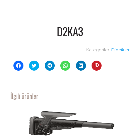
D2KA3
Kategoriler:
Dipçikler
Facebook'ta
Twitter
Telegram'da
WhatsApp'ta
Linkedln
Pinterest'te
paylaşmak
üzerinde
paylaşmak
paylaşmak
üzerinden
paylaşmak
için
paylaşmak
için
için
paylaşmak
için
tıklayın
için
tıklayın
tıklayın
için
tıklayın
(Yeni
tıklayın
(Yeni
(Yeni
tıklayın
(Yeni
pencerede
(Yeni
pencerede
pencerede
(Yeni
pencerede
açılır)
pencerede
açılır)
açılır)
pencerede
açılır)
açılır)
açılır)
İlgili ürünler