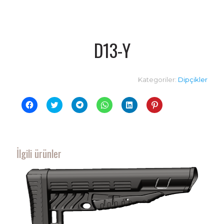
D13-Y
Kategoriler:
Dipçikler
Facebook'ta
Twitter
Telegram'da
WhatsApp'ta
Linkedln
Pinterest'te
paylaşmak
üzerinde
paylaşmak
paylaşmak
üzerinden
paylaşmak
için
paylaşmak
için
için
paylaşmak
için
tıklayın
için
tıklayın
tıklayın
için
tıklayın
(Yeni
tıklayın
(Yeni
(Yeni
tıklayın
(Yeni
pencerede
(Yeni
pencerede
pencerede
(Yeni
pencerede
açılır)
pencerede
açılır)
açılır)
pencerede
açılır)
açılır)
açılır)
İlgili ürünler