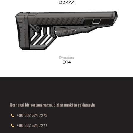
D2KA4
Dipçikler
D14
Herhangi bir sorunuz varsa, bizi aramaktan çekinmeyin
+90 332 524 7273
+90 332 524 7277