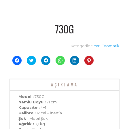
730G
Kategoriler:
Yarı Otomatik
Facebook'ta
Twitter
Telegram'da
WhatsApp'ta
Linkedln
Pinterest'te
paylaşmak
üzerinde
paylaşmak
paylaşmak
üzerinden
paylaşmak
için
paylaşmak
için
için
paylaşmak
için
tıklayın
için
tıklayın
tıklayın
için
tıklayın
(Yeni
tıklayın
(Yeni
(Yeni
tıklayın
(Yeni
pencerede
(Yeni
pencerede
pencerede
(Yeni
pencerede
açılır)
pencerede
açılır)
açılır)
pencerede
açılır)
AÇIKLAMA
açılır)
açılır)
Model :
730G
Namlu Boyu :
71 cm
Kapasite :
4+1
Kalibre :
12 cal – İnertia
Şok :
Mobil Şok
Ağırlık :
3,1 kg