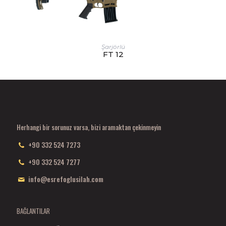
Şarjörlü
FT 12
Herhangi bir sorunuz varsa, bizi aramaktan çekinmeyin
+90 332 524 7273
+90 332 524 7277
info@esrefoglusilah.com
BAĞLANTILAR