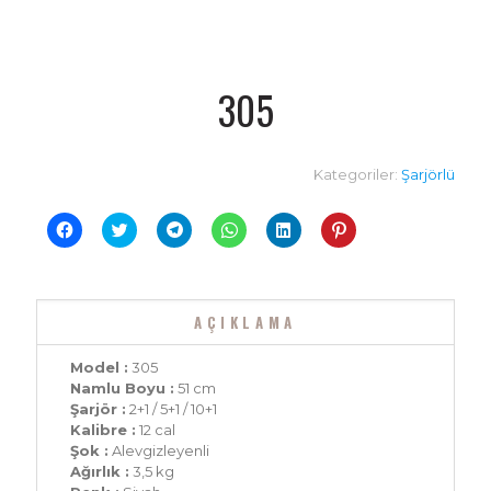
305
Kategoriler:
Şarjörlü
Facebook'ta
Twitter
Telegram'da
WhatsApp'ta
Linkedln
Pinterest'te
paylaşmak
üzerinde
paylaşmak
paylaşmak
üzerinden
paylaşmak
için
paylaşmak
için
için
paylaşmak
için
tıklayın
için
tıklayın
tıklayın
için
tıklayın
(Yeni
tıklayın
(Yeni
(Yeni
tıklayın
(Yeni
pencerede
(Yeni
pencerede
pencerede
(Yeni
pencerede
açılır)
pencerede
açılır)
açılır)
pencerede
açılır)
AÇIKLAMA
açılır)
açılır)
Model :
305
Namlu Boyu :
51 cm
Şarjör :
2+1 / 5+1 / 10+1
Kalibre :
12 cal
Şok :
Alevgizleyenli
Ağırlık :
3,5 kg