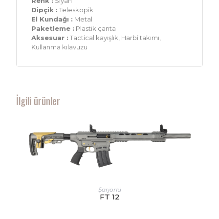
Renk :
Siyah
Dipçik :
Teleskopik
El Kundağı :
Metal
Paketleme :
Plastik çanta
Aksesuar :
Tactical kayışlık, Harbi takımı,
Kullanma kılavuzu
İlgili ürünler
Şarjörlü
FT 12