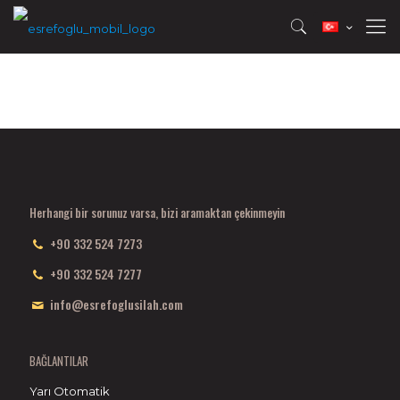
Herhangi bir sorunuz varsa, bizi aramaktan çekinmeyin
+90 332 524 7273
+90 332 524 7277
info@esrefoglusilah.com
BAĞLANTILAR
Yarı Otomatik