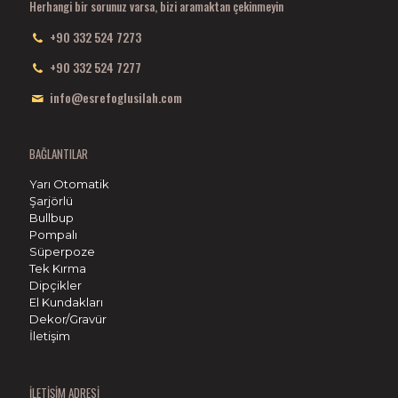
Herhangi bir sorunuz varsa, bizi aramaktan çekinmeyin
+90 332 524 7273
+90 332 524 7277
info@esrefoglusilah.com
BAĞLANTILAR
Yarı Otomatik
Şarjörlü
Bullbup
Pompalı
Süperpoze
Tek Kırma
Dipçikler
El Kundakları
Dekor/Gravür
İletişim
İLETİŞİM ADRESİ