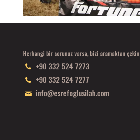
Herhangi bir sorunuz varsa, bizi aramaktan çeki
+90 332 524 7273
+90 332 524 7277
info@esrefoglusilah.com