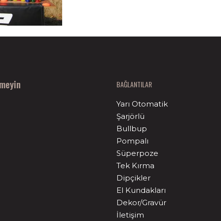
nmeyin
BAĞLANTILAR
Yarı Otomatik
Şarjörlü
Bullbup
Pompalı
Süperpoze
Tek Kırma
Dipçikler
El Kundakları
Dekor/Gravür
İletişim