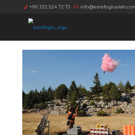
+90 332 524 72 73
info@esrefoglusilah.co