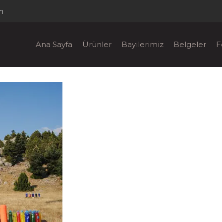
m
Ana Sayfa
Ürünler
Bayilerimiz
Belgeler
F