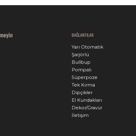
nmeyin
BAĞLANTILAR
Yarı Otomatik
Şarjörlü
Bullbup
Pompalı
Süperpoze
Tek Kırma
Dipçikler
El Kundakları
Dekor/Gravür
İletişim