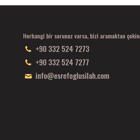
Herhangi bir sorunuz varsa, bizi aramaktan çeki
+90 332 524 7273
+90 332 524 7277
info@esrefoglusilah.com