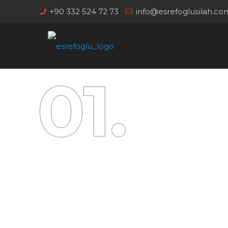
+90 332 524 72 73
info@esrefoglusilah.co