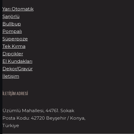
Yarı Otomatik
Şarjörlü
Bullbup
Pompalı
Süperpoze
Tek Kırma
Dipçikler
El Kundakları
Dekor/Gravür
İletişim
İLETİŞİM ADRESİ
Üzümlü Mahallesi, 44761. Sokak
Posta Kodu: 42720 Beyşehir / Konya,
Türkiye