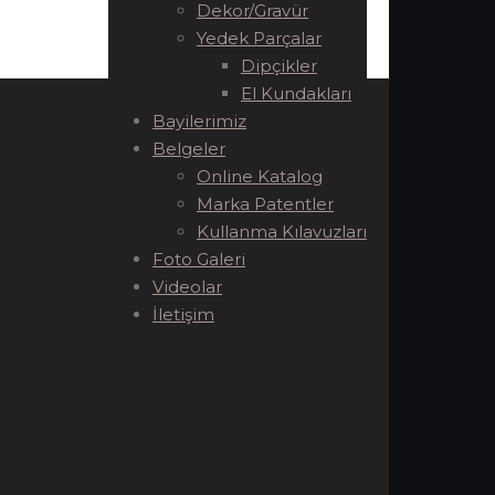
Dekor/Gravür
Yedek Parçalar
Dipçikler
El Kundakları
Bayilerimiz
Belgeler
Online Katalog
Marka Patentler
Kullanma Kılavuzları
Foto Galeri
Videolar
İletişim