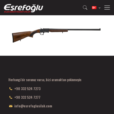
Herhangi bir sorunuz varsa, bizi aramaktan çekinmeyin
+90 332 524 7273
+90 332 524 7277
info@esrefoglusilah.com