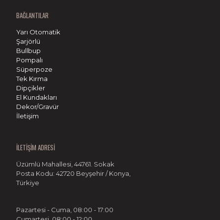
BAĞLANTILAR
Yarı Otomatik
Şarjörlü
Bullbup
Pompalı
Süperpoze
Tek Kırma
Dipçikler
El Kundakları
Dekor/Gravür
İletişim
İLETİŞİM ADRESİ
Üzümlü Mahallesi, 44761. Sokak
Posta Kodu: 42720 Beyşehir / Konya,
Türkiye
Pazartesi - Cuma, 08:00 - 17:00
Cumartesi, 08:00 - 12:00