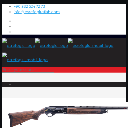
+90 332 524 72 73
info@esrefoglusilah.com