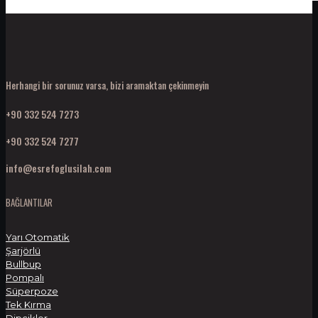
Herhangi bir sorunuz varsa, bizi aramaktan çekinmeyin
+90 332 524 7273
+90 332 524 7277
info@esrefoglusilah.com
BAĞLANTILAR
Yarı Otomatik
Şarjörlü
Bullbup
Pompalı
Süperpoze
Tek Kırma